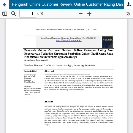
Pengaruh Online Customer Review, Online Customer Rating Dan Kepercayaan Terhadap Keputusan Pembelian Online (Studi Kasus Pada Mahasiswa Feb Universitas Pgri Semarang)