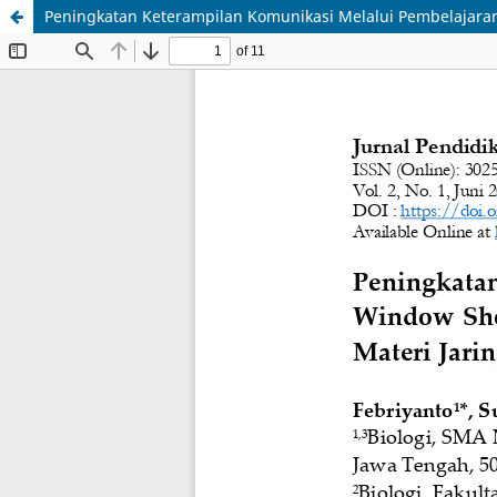
Peningkatan Keterampilan Komunikasi Melalui Pembelajaran