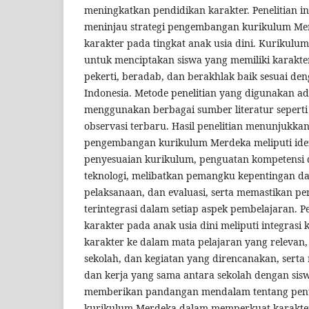
meningkatkan pendidikan karakter. Penelitian i
meninjau strategi pengembangan kurikulum M
karakter pada tingkat anak usia dini. Kurikulu
untuk menciptakan siswa yang memiliki karakte
pekerti, beradab, dan berakhlak baik sesuai de
Indonesia. Metode penelitian yang digunakan ad
menggunakan berbagai sumber literatur seperti 
observasi terbaru. Hasil penelitian menunjukka
pengembangan kurikulum Merdeka meliputi iden
penyesuaian kurikulum, penguatan kompetensi 
teknologi, melibatkan pemangku kepentingan 
pelaksanaan, dan evaluasi, serta memastikan p
terintegrasi dalam setiap aspek pembelajaran. 
karakter pada anak usia dini meliputi integrasi
karakter ke dalam mata pelajaran yang relevan, 
sekolah, dan kegiatan yang direncanakan, ser
dan kerja yang sama antara sekolah dengan siswa
memberikan pandangan mendalam tentang pen
kurikulum Merdeka dalam memperkuat karakter