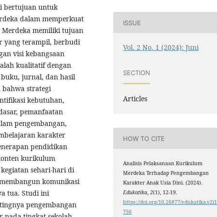
ni bertujuan untuk
erdeka dalam memperkuat
ISSUE
m Merdeka memiliki tujuan
r yang terampil, berbudi
Vol. 2 No. 1 (2024): Juni
ngan visi kebangsaan
alah kualitatif dengan
SECTION
buku, jurnal, dan hasil
n bahwa strategi
Articles
tifikasi kebutuhan,
dasar, pemanfaatan
dalam pengembangan,
embelajaran karakter
HOW TO CITE
Penerapan pendidikan
 konten kurikulum
Analisis Pelaksanaan Kurikulum
kegiatan sehari-hari di
Merdeka Terhadap Pengembangan
ta membangun komunikasi
Karakter Anak Usia Dini. (2024).
 tua. Studi ini
Edukatika
,
2
(1), 12-19.
https://doi.org/10.26877/edukatika.v2i1
tingnya pengembangan
756
 pada tingkat sekolah