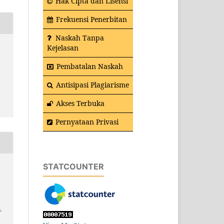
Hak Cipta dan Lisensi
Frekuensi Penerbitan
Naskah Tanpa
Kejelasan
Pembatalan Naskah
Antisipasi Plagiarisme
Akses Terbuka
Pernyataan Privasi
STATCOUNTER
.