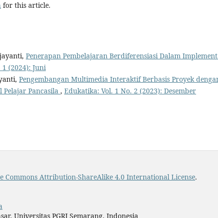
h
for this article.
jayanti,
Penerapan Pembelajaran Berdiferensiasi Dalam Implement
 1 (2024): Juni
yanti,
Pengembangan Multimedia Interaktif Berbasis Proyek denga
 Pelajar Pancasila
,
Edukatika: Vol. 1 No. 2 (2023): Desember
ve Commons Attribution-ShareAlike 4.0 International License
.
a
sar, Universitas PGRI Semarang, Indonesia