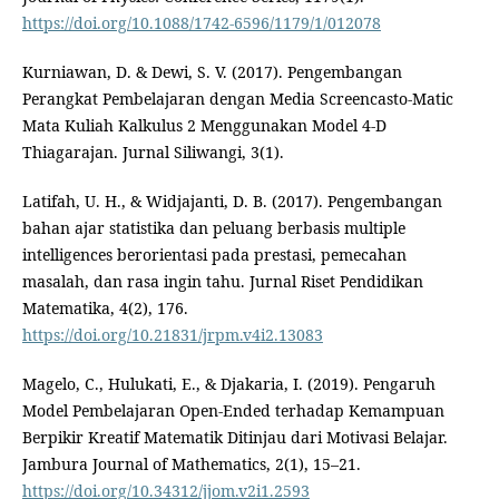
https://doi.org/10.1088/1742-6596/1179/1/012078
Kurniawan, D. & Dewi, S. V. (2017). Pengembangan
Perangkat Pembelajaran dengan Media Screencasto-Matic
Mata Kuliah Kalkulus 2 Menggunakan Model 4-D
Thiagarajan. Jurnal Siliwangi, 3(1).
Latifah, U. H., & Widjajanti, D. B. (2017). Pengembangan
bahan ajar statistika dan peluang berbasis multiple
intelligences berorientasi pada prestasi, pemecahan
masalah, dan rasa ingin tahu. Jurnal Riset Pendidikan
Matematika, 4(2), 176.
https://doi.org/10.21831/jrpm.v4i2.13083
Magelo, C., Hulukati, E., & Djakaria, I. (2019). Pengaruh
Model Pembelajaran Open-Ended terhadap Kemampuan
Berpikir Kreatif Matematik Ditinjau dari Motivasi Belajar.
Jambura Journal of Mathematics, 2(1), 15–21.
https://doi.org/10.34312/jjom.v2i1.2593