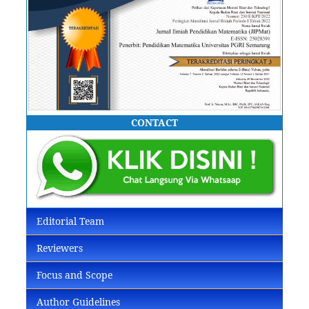
CONTACT
Editorial Team
Reviewers
Focus and Scope
Author Guidelines