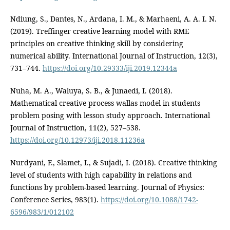
Ndiung, S., Dantes, N., Ardana, I. M., & Marhaeni, A. A. I. N.
(2019). Treffinger creative learning model with RME
principles on creative thinking skill by considering
numerical ability. International Journal of Instruction, 12(3),
731–744.
https://doi.org/10.29333/iji.2019.12344a
Nuha, M. A., Waluya, S. B., & Junaedi, I. (2018).
Mathematical creative process wallas model in students
problem posing with lesson study approach. International
Journal of Instruction, 11(2), 527–538.
https://doi.org/10.12973/iji.2018.11236a
Nurdyani, F., Slamet, I., & Sujadi, I. (2018). Creative thinking
level of students with high capability in relations and
functions by problem-based learning. Journal of Physics:
Conference Series, 983(1).
https://doi.org/10.1088/1742-
6596/983/1/012102