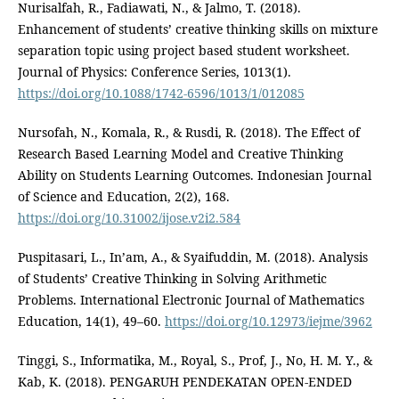
Nurisalfah, R., Fadiawati, N., & Jalmo, T. (2018).
Enhancement of students’ creative thinking skills on mixture
separation topic using project based student worksheet.
Journal of Physics: Conference Series, 1013(1).
https://doi.org/10.1088/1742-6596/1013/1/012085
Nursofah, N., Komala, R., & Rusdi, R. (2018). The Effect of
Research Based Learning Model and Creative Thinking
Ability on Students Learning Outcomes. Indonesian Journal
of Science and Education, 2(2), 168.
https://doi.org/10.31002/ijose.v2i2.584
Puspitasari, L., In’am, A., & Syaifuddin, M. (2018). Analysis
of Students’ Creative Thinking in Solving Arithmetic
Problems. International Electronic Journal of Mathematics
Education, 14(1), 49–60.
https://doi.org/10.12973/iejme/3962
Tinggi, S., Informatika, M., Royal, S., Prof, J., No, H. M. Y., &
Kab, K. (2018). PENGARUH PENDEKATAN OPEN-ENDED