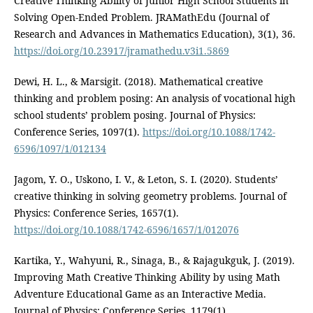
Creative Thinking Ability of Junior High School Students in
Solving Open-Ended Problem. JRAMathEdu (Journal of
Research and Advances in Mathematics Education), 3(1), 36.
https://doi.org/10.23917/jramathedu.v3i1.5869
Dewi, H. L., & Marsigit. (2018). Mathematical creative
thinking and problem posing: An analysis of vocational high
school students’ problem posing. Journal of Physics:
Conference Series, 1097(1).
https://doi.org/10.1088/1742-
6596/1097/1/012134
Jagom, Y. O., Uskono, I. V., & Leton, S. I. (2020). Students’
creative thinking in solving geometry problems. Journal of
Physics: Conference Series, 1657(1).
https://doi.org/10.1088/1742-6596/1657/1/012076
Kartika, Y., Wahyuni, R., Sinaga, B., & Rajagukguk, J. (2019).
Improving Math Creative Thinking Ability by using Math
Adventure Educational Game as an Interactive Media.
Journal of Physics: Conference Series, 1179(1).