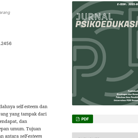
arang
3.2456
ndahnya self-esteem dan
arang yang tampak dari
PDF
pendapat, dan
depan umum. Tujuan
an antara
self-esteem