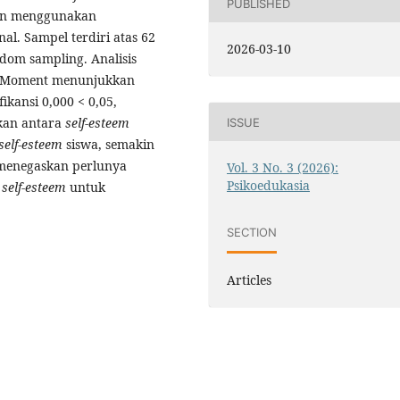
PUBLISHED
tian menggunakan
al. Sampel terdiri atas 62
2026-03-10
ndom sampling. Analisis
ct Moment menunjukkan
fikansi 0,000 < 0,05,
ikan antara
self-esteem
ISSUE
self-esteem
siswa, semakin
ni menegaskan perlunya
Vol. 3 No. 3 (2026):
Psikoedukasia
n
self-esteem
untuk
SECTION
Articles