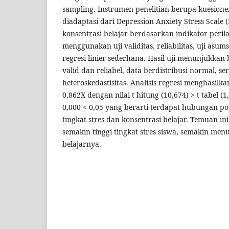
sampling. Instrumen penelitian berupa kuesioner
diadaptasi dari Depression Anxiety Stress Scale
konsentrasi belajar berdasarkan indikator perilak
menggunakan uji validitas, reliabilitas, uji asumsi
regresi linier sederhana. Hasil uji menunjukka
valid dan reliabel, data berdistribusi normal, se
heteroskedastisitas. Analisis regresi menghasilk
0,862X dengan nilai t hitung (10,674) > t tabel (1
0,000 < 0,05 yang berarti terdapat hubungan pos
tingkat stres dan konsentrasi belajar. Temuan 
semakin tinggi tingkat stres siswa, semakin men
belajarnya.