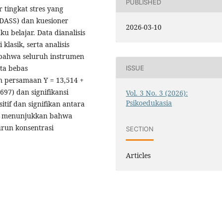
PUBLISHED
 tingkat stres yang
 (DASS) dan kuesioner
2026-03-10
u belajar. Data dianalisis
 klasik, serta analisis
n bahwa seluruh instrumen
rta bebas
ISSUE
an persamaan Y = 13,514 +
,697) dan signifikansi
Vol. 3 No. 3 (2026):
Psikoedukasia
itif dan signifikan antara
ini menunjukkan bahwa
urun konsentrasi
SECTION
Articles