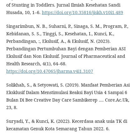
of Stunting in Toddlers. Jurnal Ilmiah Kesehatan Sandi
Husada, 10, 1–6.
https://doi.org/10.35816/jiskh.v10i1.489
Singarimbun, N. B., Suharni, P., Sinaga, S. M., Program, P.,
Kebidanan, S. S., Tinggi, S., Kesehatan, I., Kunci, K.,
Perbandingan, :, Ekslusif, A., & Ekslusif, N. (2023).
Perbandingan Pertumbuhan Bayi dengan Pemberian ASI
Ekslusif dan Non Ekslusif. Journal of Pharmaceutical and
Health Research, 4(1), 64–68.
https://doi.org/10.47065/jharma.v4i1.3107
Solikhah, S., & Setyowati, S. (2019). Manfaat Pemberian Asi
Eksklusif Dalam Menstimulasi Reaksi Bayi Usia 4 Sampai 6
Bulan Di Bee Creative Day Care Sambikerep …. Core.Ac.Uk,
23, 8.
Suryadi, Y., & Kunci, K. (2022). Kecerdasa anak usia TK di
kecamatan Genuk Kota Semarang Tahun 2022. 6.