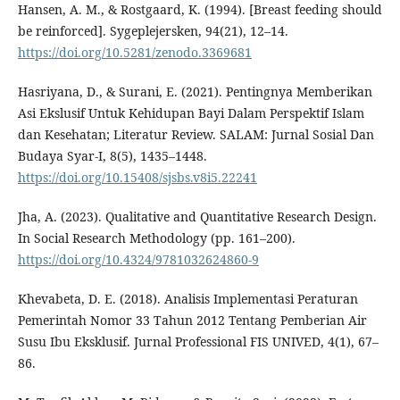
Hansen, A. M., & Rostgaard, K. (1994). [Breast feeding should
be reinforced]. Sygeplejersken, 94(21), 12–14.
https://doi.org/10.5281/zenodo.3369681
Hasriyana, D., & Surani, E. (2021). Pentingnya Memberikan
Asi Ekslusif Untuk Kehidupan Bayi Dalam Perspektif Islam
dan Kesehatan; Literatur Review. SALAM: Jurnal Sosial Dan
Budaya Syar-I, 8(5), 1435–1448.
https://doi.org/10.15408/sjsbs.v8i5.22241
Jha, A. (2023). Qualitative and Quantitative Research Design.
In Social Research Methodology (pp. 161–200).
https://doi.org/10.4324/9781032624860-9
Khevabeta, D. E. (2018). Analisis Implementasi Peraturan
Pemerintah Nomor 33 Tahun 2012 Tentang Pemberian Air
Susu Ibu Eksklusif. Jurnal Professional FIS UNIVED, 4(1), 67–
86.