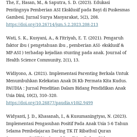
The, F., Hasan, M., & Saputra, S. D. (2023). Edukasi
Pentingnya Pemberian ASI Eksklusif pada Bayi di Puskesmas
Gambesi. Jurnal Surya Masyarakat, 5(2), 208.
https://doi.org/10.26714/jsm.5.2.2023.208-213
Wati, S. K., Kusyani, A., & Fitriyah, E. T. (2021). Pengaruh
faktor ibu ( pengetahuan ibu , pemberian ASI- eksklusif &
MP-ASI ) terhadap kejadian stunting pada anak. Journal of
Health Science Community, 2(1), 13.
Widiyono, A. (2021). Implementasi Parenting Berkala Untuk
Menumbuhkan Kelekatan Anak Di Kb Permata Kita Kudus.
PAUDIA : Jurnal Penelitian Dalam Bidang Pendidikan Anak
Usia Dini, 10(2), 310–320.
https://doi.org/10.26877/paudia.v10i2.9499
Widyanti, J. D., Khasanah, I., & Kusumaningtyas, N. (2023).
Implementasi Pengasuhan Positif Pada Anak Usia 5-6 Tahun
Selama Pembelajaran Daring TK IT Ribathul Quran