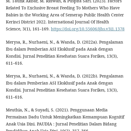
M. Taufik Akbar, M. Ridwan, & Puspita Sari. (2023). Factors
Related To Exclusive Breast Feeding To Mothers Who Have
Babies in the Working Area of Semerap Public Health Center
Kerinci District 2022. International Journal Of Health
Science, 3(1), 161–169.
https://doi.org/10.55606/ijhs.v3i1.1378
Merysa, R., Nurhaeni, N., & Wanda, D. (2022a). Pengalaman
Ibu dalam Pemberian ASI Eksklusif pada Anak dengan
Kondisi. Jurnal Penelitian Kesehatan Suara Forikes, 13(3),
611–616.
Merysa, R., Nurhaeni, N., & Wanda, D. (2022b). Pengalaman
Ibu dalam Pemberian ASI Eksklusif pada Anak dengan
Kondisi. Jurnal Penelitian Kesehatan Suara Forikes, 13(3),
611–616.
Meuthia, N., & Suyadi, S. (2021). Penggunaan Media
Permainan Dadu Untuk Meningkatkan Kemampuan Kognitif
Anak Usia Dini. PAUDIA : Jurnal Penelitian Dalam Bidang
Pendidikan Anak Usia Dini, 10(2), 357–366.