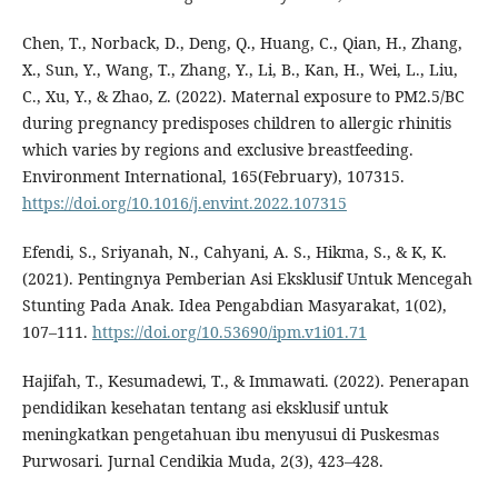
Chen, T., Norback, D., Deng, Q., Huang, C., Qian, H., Zhang,
X., Sun, Y., Wang, T., Zhang, Y., Li, B., Kan, H., Wei, L., Liu,
C., Xu, Y., & Zhao, Z. (2022). Maternal exposure to PM2.5/BC
during pregnancy predisposes children to allergic rhinitis
which varies by regions and exclusive breastfeeding.
Environment International, 165(February), 107315.
https://doi.org/10.1016/j.envint.2022.107315
Efendi, S., Sriyanah, N., Cahyani, A. S., Hikma, S., & K, K.
(2021). Pentingnya Pemberian Asi Eksklusif Untuk Mencegah
Stunting Pada Anak. Idea Pengabdian Masyarakat, 1(02),
107–111.
https://doi.org/10.53690/ipm.v1i01.71
Hajifah, T., Kesumadewi, T., & Immawati. (2022). Penerapan
pendidikan kesehatan tentang asi eksklusif untuk
meningkatkan pengetahuan ibu menyusui di Puskesmas
Purwosari. Jurnal Cendikia Muda, 2(3), 423–428.