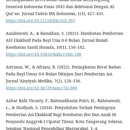
Generasi Indonesia Emas 2045 dan Relevansi Dengan Al-
Qur’an. Jurnal Tadris IPA Indonesia, 1(3), 427–435.
https://doi.org/10.21154/jtii.v1i3.393
Asnidawati, A., & Ramdhan, S. (2021). Hambatan Pemberian
ASI Eksklusif Pada Bayi Usia 0-6 Bulan. Jurnal Ilmiah
Kesehatan Sandi Husada, 10(1), 156–162.
https://doi.org/10.35816/jiskh.v10i1.548
Astriana, W., & Afriani, B. (2022). Peningkatan Berat Badan
Pada Bayi Umur 0-6 Bulan Ditinjau Dari Pemberian Asi.
Jurnal ’Aisyiyah Medika, 7(2), 128–136.
https://doi.org/10.36729/jam.v7i2.860
Azhar Rafa Vicanty, F., Rahmadhania Putri, H., Rahmawati,
L., & Shofiyah, S. (2018). Penyuluhan Terkait Pentingnya
Pemberian Asi Eksklusif Bagi Kesehatan Ibu Dan Anak Di
Posyandu Anggrek I Ciputat Timur, Kota Tangerang Selatan.
Seminar Nasional Pengabdian Masyarakat, 1–4.