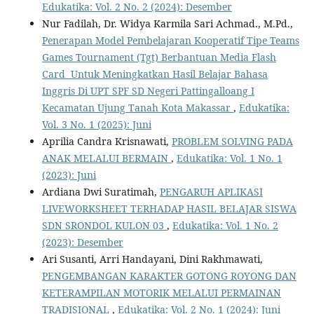
Edukatika: Vol. 2 No. 2 (2024): Desember
Nur Fadilah, Dr. Widya Karmila Sari Achmad., M.Pd.,
Penerapan Model Pembelajaran Kooperatif Tipe Teams
Games Tournament (Tgt) Berbantuan Media Flash
Card Untuk Meningkatkan Hasil Belajar Bahasa
Inggris Di UPT SPF SD Negeri Pattingalloang I
Kecamatan Ujung Tanah Kota Makassar
,
Edukatika:
Vol. 3 No. 1 (2025): Juni
Aprilia Candra Krisnawati,
PROBLEM SOLVING PADA
ANAK MELALUI BERMAIN
,
Edukatika: Vol. 1 No. 1
(2023): Juni
Ardiana Dwi Suratimah,
PENGARUH APLIKASI
LIVEWORKSHEET TERHADAP HASIL BELAJAR SISWA
SDN SRONDOL KULON 03
,
Edukatika: Vol. 1 No. 2
(2023): Desember
Ari Susanti, Arri Handayani, Dini Rakhmawati,
PENGEMBANGAN KARAKTER GOTONG ROYONG DAN
KETERAMPILAN MOTORIK MELALUI PERMAINAN
TRADISIONAL
,
Edukatika: Vol. 2 No. 1 (2024): Juni