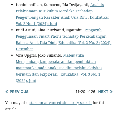
isnaini naffi'an, Sumarno, Ida Dwijayanti,
Analisis
Pelaksanaan Kurikulum Merdeka Terhadap
Pengembangan Karakter Anak Usia Dini
,
Edukatika:
Vol. 2 No. 1 (2024): Juni
Budi Astuti, Lina Putriyanti, Ngatmini,
Pengaruh
Penggunaan Smart Phone terhadap Perkembangan
Bahasa Anak Usia Dini
,
Edukatika: Vol. 2 No. 2 (2024):
Desember
Vira Upgris, Joko Sulianto,
Matematika
Mengembangkan penalaran dan pembuktian
matematika pada anak usia dini melalui aktivitas
bermain dan eksplorasi
,
Edukatika: Vol. 3 No. 1
(2025): Juni
PREVIOUS
11-20 of 26
NEXT
You may also
start an advanced similarity search
for this
article.