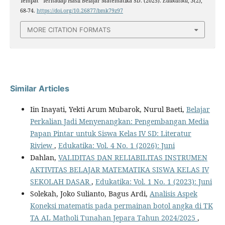
Tempat” Terhadap Hasil Belajar Matematika SD. (2025).
Edukatika
,
3
(2),
68-74.
https://doi.org/10.26877/bmk79z97
MORE CITATION FORMATS
Similar Articles
Iin Inayati, Yekti Arum Mubarok, Nurul Baeti,
Belajar
Perkalian Jadi Menyenangkan: Pengembangan Media
Papan Pintar untuk Siswa Kelas IV SD: Literatur
Riview
,
Edukatika: Vol. 4 No. 1 (2026): Juni
Dahlan,
VALIDITAS DAN RELIABILITAS INSTRUMEN
AKTIVITAS BELAJAR MATEMATIKA SISWA KELAS IV
SEKOLAH DASAR
,
Edukatika: Vol. 1 No. 1 (2023): Juni
Solekah, Joko Sulianto, Bagus Ardi,
Analisis Aspek
Koneksi matematis pada permainan botol angka di TK
TA AL Matholi Tunahan Jepara Tahun 2024/2025
,