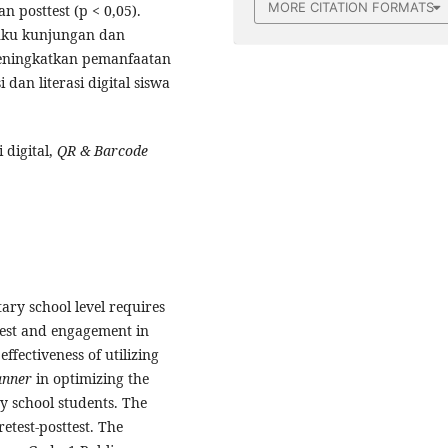
MORE CITATION FORMATS
n posttest (p < 0,05).
uku kunjungan dan
eningkatkan pemanfaatan
dan literasi digital siswa
 digital,
QR & Barcode
tary school level requires
rest and engagement in
effectiveness of utilizing
anner
in optimizing the
y school students. The
etest-posttest. The