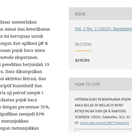
ISSUE
h dasar memerlukan
Vol. 3 No. 2 (2025): Desembe
n minat dan keterlibatan
an ini bertujuan untuk
jungan dan aplikasi
QR &
SECTION
aan pojok baca siswa
n metode eksperimen
Articles
k penelitian berjumlah 19
ora. Data dikumpulkan
 aktivitas literasi, dan
HOW TO CITE
riptif kuantitatif dan
rta uji
paired sample t-
nfaatan pojok baca
OPTIMALISASI PEMANFAATAN POJOK
BACA KELAS III MELALUI BUKU
h dengan persentase 31%,
KUNJUNGAN DAN QR & BARCODE
signifikan menjadi 85%
SCANNER. (2025).
Edukatika
,
3
(2), 61-
78 menunjukkan
67.
https://doi.org/10.26877/trkedy55
angan menunjukkan