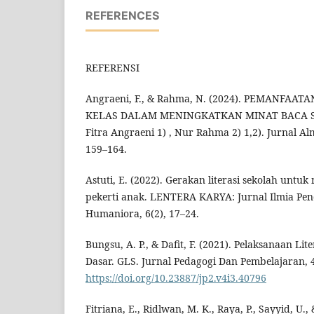
REFERENCES
REFERENSI
Angraeni, F., & Rahma, N. (2024). PEMANFAA
KELAS DALAM MENINGKATKAN MINAT BACA 
Fitra Angraeni 1) , Nur Rahma 2) 1,2). Jurnal Al
159–164.
Astuti, E. (2022). Gerakan literasi sekolah unt
pekerti anak. LENTERA KARYA: Jurnal Ilmia Pen
Humaniora, 6(2), 17–24.
Bungsu, A. P., & Dafit, F. (2021). Pelaksanaan Li
Dasar. GLS. Jurnal Pedagogi Dan Pembelajaran, 4
https://doi.org/10.23887/jp2.v4i3.40796
Fitriana, E., Ridlwan, M. K., Raya, P., Sayyid, U.