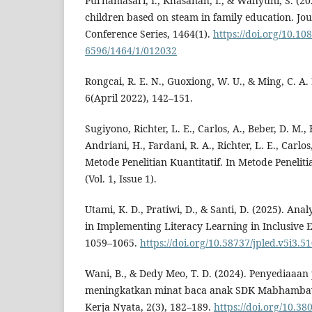
Purnamasari, I., Khasanah, I., & Wahyuni, S. (2020
children based on steam in family education. Jou
Conference Series, 1464(1).
https://doi.org/10.10
6596/1464/1/012032
Rongcai, R. E. N., Guoxiong, W. U., & Ming, C. A. I.
6(April 2022), 142–151.
Sugiyono, Richter, L. E., Carlos, A., Beber, D. M.,
Andriani, H., Fardani, R. A., Richter, L. E., Carlos
Metode Penelitian Kuantitatif. In Metode Peneliti
(Vol. 1, Issue 1).
Utami, K. D., Pratiwi, D., & Santi, D. (2025). Anal
in Implementing Literacy Learning in Inclusive E
1059–1065.
https://doi.org/10.58737/jpled.v5i3.5
Wani, B., & Dedy Meo, T. D. (2024). Penyediaaa
meningkatkan minat baca anak SDK Mabhambawa
Kerja Nyata, 2(3), 182–189.
https://doi.org/10.38