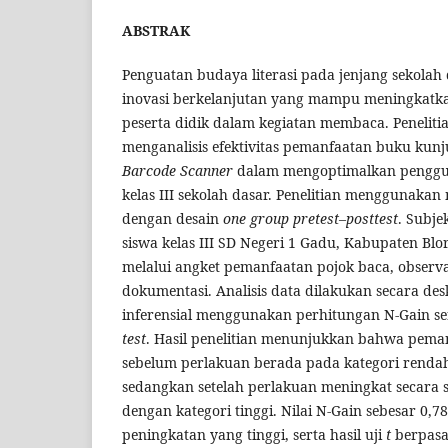
ABSTRAK
Penguatan budaya literasi pada jenjang sekola
inovasi berkelanjutan yang mampu meningkatka
peserta didik dalam kegiatan membaca. Peneliti
menganalisis efektivitas pemanfaatan buku kun
Barcode Scanner
dalam mengoptimalkan penggun
kelas III sekolah dasar. Penelitian menggunaka
dengan desain
one group pretest–posttest
. Subje
siswa kelas III SD Negeri 1 Gadu, Kabupaten Bl
melalui angket pemanfaatan pojok baca, observasi
dokumentasi. Analisis data dilakukan secara desk
inferensial menggunakan perhitungan N-Gain se
test
. Hasil penelitian menunjukkan bahwa pema
sebelum perlakuan berada pada kategori renda
sedangkan setelah perlakuan meningkat secara 
dengan kategori tinggi. Nilai N-Gain sebesar 0,
peningkatan yang tinggi, serta hasil uji
t
berpas