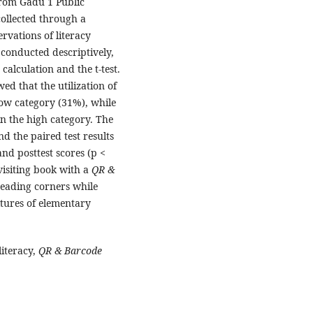
from Gadu 1 Public
ollected through a
rvations of literacy
 conducted descriptively,
calculation and the t-test.
wed that the utilization of
low category (31%), while
in the high category. The
nd the paired test results
nd posttest scores (p <
 visiting book with a
QR &
 reading corners while
ltures of elementary
literacy,
QR & Barcode