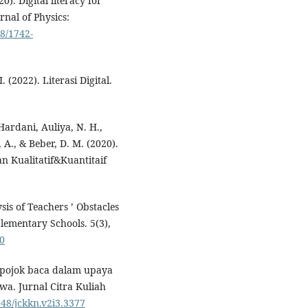
). Digital literacy for
rnal of Physics:
88/1742-
 (2022). Literasi Digital.
 Hardani, Auliya, N. H.,
, A., & Beber, D. M. (2020).
an Kualitatif&Kuantitaif
ysis of Teachers ’ Obstacles
lementary Schools. 5(3),
10
n pojok baca dalam upaya
. Jurnal Citra Kuliah
048/jckkn.v2i3.3377