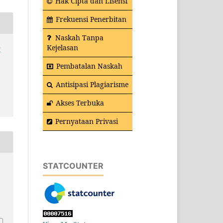
Hak Cipta dan Lisensi
Frekuensi Penerbitan
Naskah Tanpa
Kejelasan
r
Pembatalan Naskah
Antisipasi Plagiarisme
Akses Terbuka
Pernyataan Privasi
STATCOUNTER