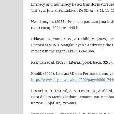
Literacy and numeracy-based transformative lea
Trihayu: Jurnal Pendidikan Ke-SD-An, 8(1), 11–1
Herdiansyah. (2024). Program pascasarjana inst
(iain) curup 2024 m/ 1445 h.
Hidayati, L., Yanti, Y. W., & Habibi, M. (2025). Re
Literasi at SDN 1 Mangkujayan : Addresing the C
Interest in the Digital Era. 1359–1366.
Kasmiati et al. (2023). Literasi pojok baca. 32(3)
Kholif. (2025). Literasi SD dan Permasalahannya.
https://www.city.kawasaki.jp/500/page/00001744
Lestari, A. D., Hartati, A. S., Lestari, D., & Aldini
Baca dalam Meningkatkan Kemampuan Membaca
027950 Binjai. 02, 792–803.